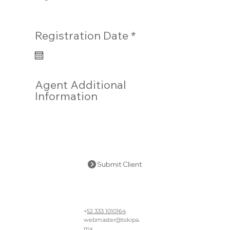
r
Registration Date
*
e
q
u
i
Agent Additional
r
Information
e
d
Submit Client
+
52 333 1010164
webmaster@tokipa.
mx