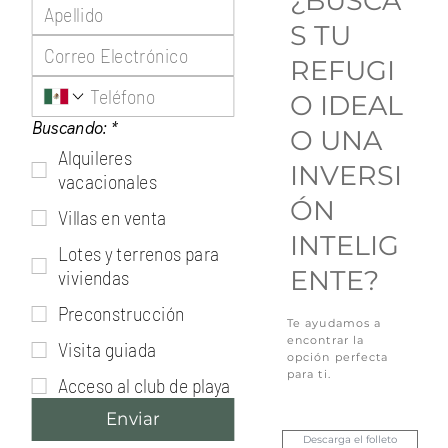
¿BUSCA
S TU
REFUGI
O IDEAL
Buscando:
*
O UNA
Alquileres
INVERSI
vacacionales
ÓN
Villas en venta
INTELIG
Lotes y terrenos para
ENTE?
viviendas
Preconstrucción
Te ayudamos a
encontrar la
Visita guiada
opción perfecta
para ti.
Acceso al club de playa
Enviar
Descarga el folleto