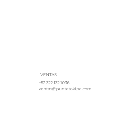
VENTAS
+52 322 132 1036
ventas@puntatokipa.com