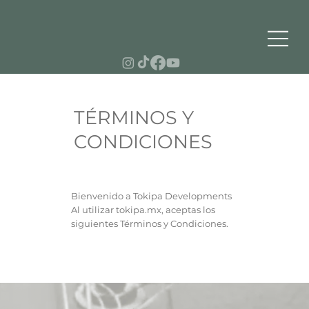
TÉRMINOS Y
CONDICIONES
Bienvenido a Tokipa Developments
Al utilizar tokipa.mx, aceptas los
siguientes Términos y Condiciones.